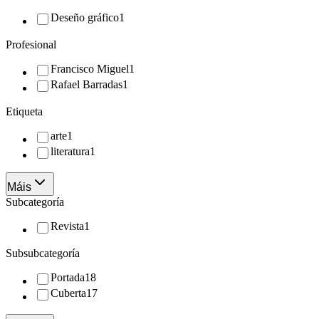
Deseño gráfico
1
Profesional
Francisco Miguel
1
Rafael Barradas
1
Etiqueta
arte
1
literatura
1
Máis
Subcategoría
Revista
1
Subsubcategoría
Portada
18
Cuberta
17