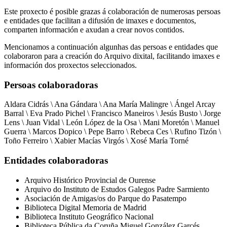
Este proxecto é posible grazas á colaboración de numerosas persoas
e entidades que facilitan a difusión de imaxes e documentos,
comparten información e axudan a crear novos contidos.
Mencionamos a continuación algunhas das persoas e entidades que
colaboraron para a creación do Arquivo dixital, facilitando imaxes e
información dos proxectos seleccionados.
Persoas colaboradoras
Aldara Cidrás \ Ana Gándara \ Ana María Malingre \ Ángel Arcay
Barral \ Eva Prado Pichel \ Francisco Maneiros \ Jesús Busto \ Jorge
Lens \ Juan Vidal \ León López de la Osa \ Mani Moretón \ Manuel
Guerra \ Marcos Dopico \ Pepe Barro \ Rebeca Ces \ Rufino Tizón \
Toño Ferreiro \ Xabier Macías Virgós \ Xosé María Torné
Entidades colaboradoras
Arquivo Histórico Provincial de Ourense
Arquivo do Instituto de Estudos Galegos Padre Sarmiento
Asociación de Amigas/os do Parque do Pasatempo
Biblioteca Digital Memoria de Madrid
Biblioteca Instituto Geográfico Nacional
Biblioteca Pública da Coruña Miguel González Garcés