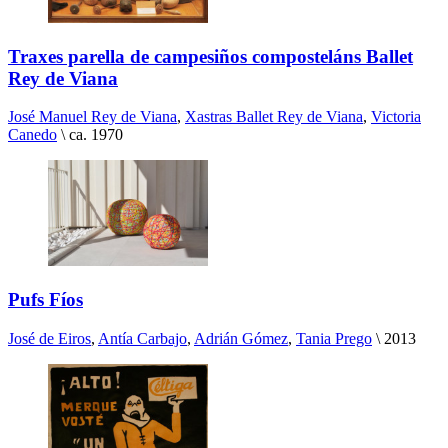
Traxes parella de campesiños composteláns Ballet
Rey de Viana
José Manuel Rey de Viana
,
Xastras Ballet Rey de Viana
,
Victoria
Canedo
\
ca. 1970
Pufs Fíos
José de Eiros
,
Antía Carbajo
,
Adrián Gómez
,
Tania Prego
\
2013