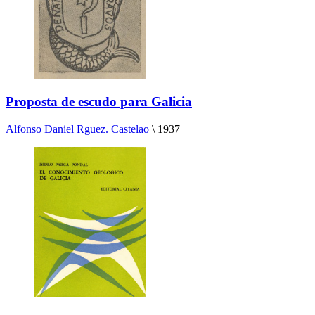
Proposta de escudo para Galicia
Alfonso Daniel Rguez. Castelao
\
1937