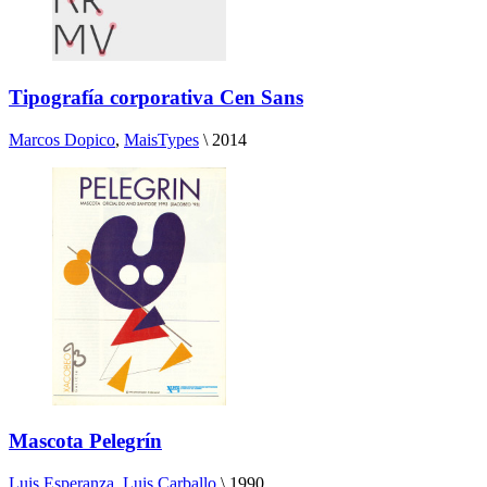
Tipografía corporativa Cen Sans
Marcos Dopico
,
MaisTypes
\
2014
Mascota Pelegrín
Luis Esperanza
,
Luis Carballo
\
1990