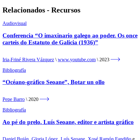
Relacionados - Recursos
Audiovisual
Conferencia “O imaxinario galego ao poder. Os once
carteis do Estatuto de Galicia (1936)”
Iria-Friné Rivera Vázquez
www.youtube.com
2023
Bibliografía
“Océano-gráfico Seoane”, Botar un ollo
Pepe Barro
2020
Bibliografía
Ao pé do prelo. Luís Seoane, editor e artista gráfico
Daniel Buján
,
Gloria López
,
Luís Seoane
,
Xosé Ramón Fandiño
e