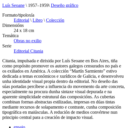
Luís Seoane
\
1957–1959
\
Deseño gráfico
Formato/tipoloxía
Editorial
\
Libro
\
Colección
Dimensións
24 x 18 cm
Temática
Obras no exilio
Serie
Editorial Citania
Citania, impulsada e dirixida por Luís Seoane en Bos Aires, tiña
como propósito promover os autores galegos censurados no país e
os exiliados en América. A colección “Martín Sarmiento” estivo
dedicada a temas económicos e xurídicos de Galicia, e desenvolveu
unha identidade visual propia dentro da editorial. No deseño das
súas portadas percíbese a influencia do movemento da arte concreta,
especialmente na procura dunha sintaxe visual depurada e na
aparente simplicidade estrutural das composicións. As cubertas
combinan formas abstractas estilizadas, impresas en dúas tintas
mediante recursos de solapamento e contraste, cunha composición
tipográfica en maiúsculas. A redución de medios convértese nun
principio central para a creación de impacto visual.
ensaio