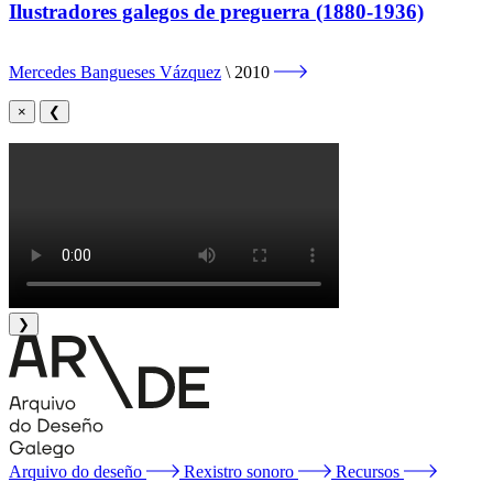
Ilustradores galegos de preguerra (1880-1936)
Mercedes Bangueses Vázquez
2010
×
❮
❯
Arquivo do deseño
Rexistro sonoro
Recursos