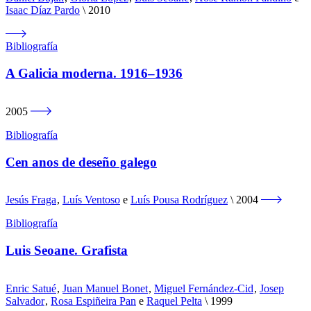
Isaac Díaz Pardo
2010
Bibliografía
A Galicia moderna. 1916–1936
2005
Bibliografía
Cen anos de deseño galego
Jesús Fraga
,
Luís Ventoso
e
Luís Pousa Rodríguez
2004
Bibliografía
Luis Seoane. Grafista
Enric Satué
,
Juan Manuel Bonet
,
Miguel Fernández-Cid
,
Josep
Salvador
,
Rosa Espiñeira Pan
e
Raquel Pelta
1999