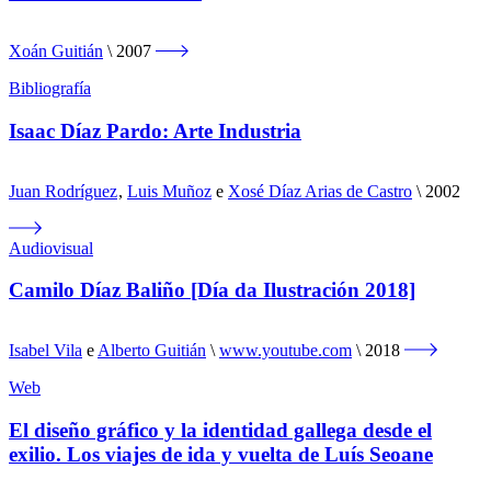
Xoán Guitián
2007
Bibliografía
Isaac Díaz Pardo: Arte Industria
Juan Rodríguez
,
Luis Muñoz
e
Xosé Díaz Arias de Castro
2002
Audiovisual
Camilo Díaz Baliño [Día da Ilustración 2018]
Isabel Vila
e
Alberto Guitián
www.youtube.com
2018
Web
El diseño gráfico y la identidad gallega desde el
exilio. Los viajes de ida y vuelta de Luís Seoane