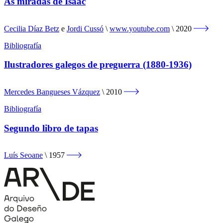
As miradas de Isaac
Cecilia Díaz Betz
e
Jordi Cussó
www.youtube.com
2020
Bibliografía
Ilustradores galegos de preguerra (1880-1936)
Mercedes Bangueses Vázquez
2010
Bibliografía
Segundo libro de tapas
Luís Seoane
1957