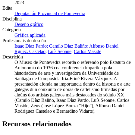
2023
Edita
Deputación Provincial de Pontevedra
Disciplina
Deseño gráfico
Categoría
Gráfica aplicada
Profesionais do deseño
Isaac Díaz Pardo
Camilo Díaz Baliño
Alfonso Daniel
Rguez. Castelao
Luís Seoane
Carlos Maside
Descrición
O Museo de Pontevedra recorda o referendo polo Estatuto de
Autonomía do 1936 coa conferencia impartida pola
historiadora de arte y investigadora da Universidade de
Santiago de Compostela Iria-Friné Rivera Vázquez. A
presentación afonda na importancia dentro da historia e a arte
galegas dun conxunto de obras de cartelismo firmadas por
algúns dos artistas galegos máis destacados do sédulo XX
(Camilo Díaz Baliño, Isaac Díaz Pardo, Luís Seoane, Carlos
Maside, Zeus (José López Bouza “Hijo”), Alfonso Daniel
Rodríguez Castelao e Bernardino Vidarte).
Recursos relacionados