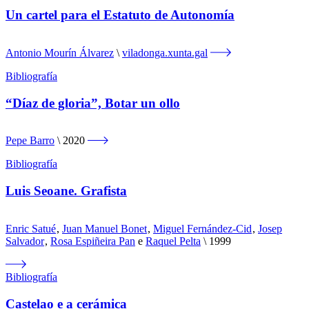
Un cartel para el Estatuto de Autonomía
Antonio Mourín Álvarez
viladonga.xunta.gal
Bibliografía
“Díaz de gloria”, Botar un ollo
Pepe Barro
2020
Bibliografía
Luis Seoane. Grafista
Enric Satué
,
Juan Manuel Bonet
,
Miguel Fernández-Cid
,
Josep
Salvador
,
Rosa Espiñeira Pan
e
Raquel Pelta
1999
Bibliografía
Castelao e a cerámica