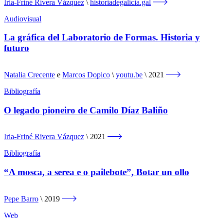
Iria-Friné Rivera Vázquez
historiadegalicia.gal
Audiovisual
La gráfica del Laboratorio de Formas. Historia y
futuro
Natalia Crecente
e
Marcos Dopico
youtu.be
2021
Bibliografía
O legado pioneiro de Camilo Díaz Baliño
Iria-Friné Rivera Vázquez
2021
Bibliografía
“A mosca, a serea e o pailebote”, Botar un ollo
Pepe Barro
2019
Web