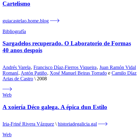
Cartelismo
guiacastelao.home.blog
Bibliografía
Sargadelos recuperado. O Laboratorio de Formas
40 anos despois
Andrés Varela
,
Francisco Díaz-Fierros Viqueira
,
Juan Ramón Vidal
Romaní
,
Antón Patiño
,
Xosé Manuel Beiras Torrado
e
Camilo Díaz
Arias de Castro
2008
Web
A xoiería Déco galega. A épica dun Estilo
Iria-Friné Rivera Vázquez
historiadegalicia.gal
Web