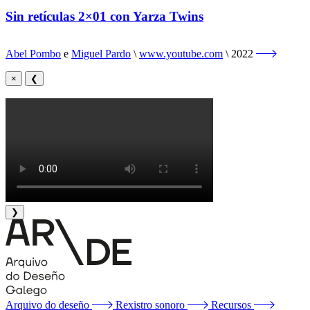
Sin retículas 2×01 con Yarza Twins
Abel Pombo
e
Miguel Pardo
www.youtube.com
2022
×
❮
❯
Arquivo do deseño
Rexistro sonoro
Recursos