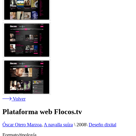
Volver
Plataforma web Flocos.tv
Óscar Otero Marzoa
,
A navalla suíza
\
2008
\
Deseño dixital
Formato/tipoloxía