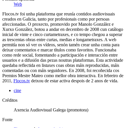
Web
Flocos.tv foi unha plataforma que reunía contidos audiovisuais
creados en Galicia, tanto por profesionais como por persoas
afeccionadas. O proxecto, promovido por Manolo González e
Xurxo González, botou a andar en decembro de 2008 cun catálogo
inicial de vinte e cinco curtametraxes, e co tempo chegou a superar
as trescentas obras entre curtas, medias e longametraxes. A web
permitía non só ver os vídeos, senón tamén crear unha conta para
deixar comentarios e marcar títulos como favoritos. Funcionaba
como rede social, fomentando a participación e interacción entre
usuarios e a difusión das pezas noutras plataformas. Esta actividade
quedaba reflectida en listaxes coas obras máis reproducidas, máis
comentadas ou con máis seguidores. En 2008, foi recoñecida cos
Premios Mestre Mateo como mellor obra interactiva. En febreiro de
2011,
Flocos.tv
deixou de estar activa despois de 2 anos de vida.
cine
Créditos
Axencia Audiovisual Galega (promotora)
Fonte