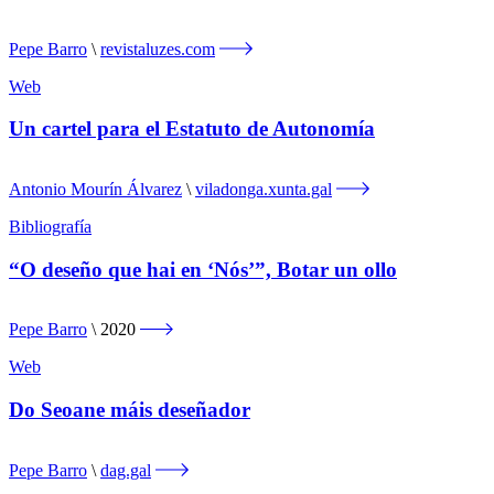
Pepe Barro
revistaluzes.com
Web
Un cartel para el Estatuto de Autonomía
Antonio Mourín Álvarez
viladonga.xunta.gal
Bibliografía
“O deseño que hai en ‘Nós’”, Botar un ollo
Pepe Barro
2020
Web
Do Seoane máis deseñador
Pepe Barro
dag.gal