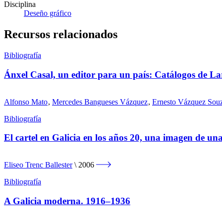
Disciplina
Deseño gráfico
Recursos relacionados
Bibliografía
Ánxel Casal, un editor para un país: Catálogos de La
Alfonso Mato
,
Mercedes Bangueses Vázquez
,
Ernesto Vázquez Sou
Bibliografía
El cartel en Galicia en los años 20, una imagen de un
Eliseo Trenc Ballester
2006
Bibliografía
A Galicia moderna. 1916–1936