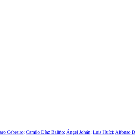
aro Cebreiro
Camilo Díaz Baliño
Ángel Johán
Luis Huíci
Alfonso D