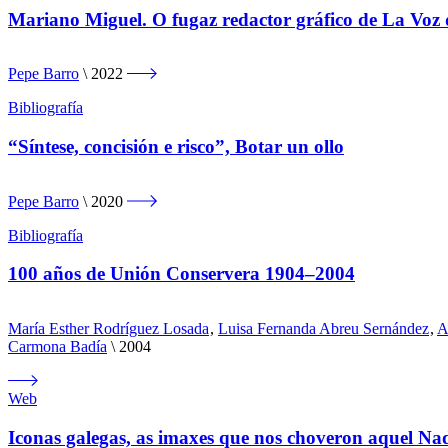
Mariano Miguel. O fugaz redactor gráfico de La Voz 
Pepe Barro
2022
Bibliografía
“Síntese, concisión e risco”, Botar un ollo
Pepe Barro
2020
Bibliografía
100 años de Unión Conservera 1904–2004
María Esther Rodríguez Losada
,
Luisa Fernanda Abreu Sernández
,
A
Carmona Badía
2004
Web
Iconas galegas, as imaxes que nos choveron aquel Na