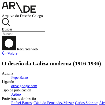
Arquivo do Deseño Galego
Buscar
Recursos web
Volver
O deseño da Galiza moderna (1916-1936)
Autoría
Pepe Barro
Ligazón
drive.google.com
Tipo de publicación
Artigo
Profesionais do deseño
Rafael Barros
Cándido Fernández Mazas
Carlos Sobrino
Álv