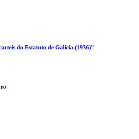
arteis do Estatuto de Galicia (1936)”
uro