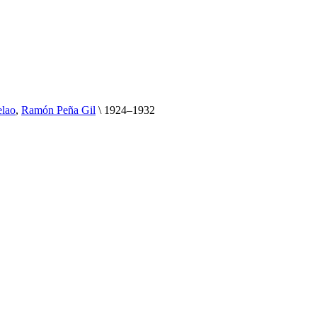
elao
,
Ramón Peña Gil
\
1924–1932