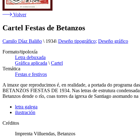
Volver
Cartel Festas de Betanzos
Camilo Díaz Baliño
\
1934
\
Deseño tipográfico
Deseño gráfico
Formato/tipoloxía
Letra debuxada
Gráfica aplicada
\
Cartel
Temática
Festas e festivos
A imaxe que reproducimos é, en realidade, a portada do programa das 
BETANZOS FIESTAS DE 1934. Nas letras de estrutura condensada, obse
Betanzos dende o río, coas torres da igrexa de Santiago asomando na p
letra galega
ilustración
Créditos
Imprenta Villuendas, Betanzos