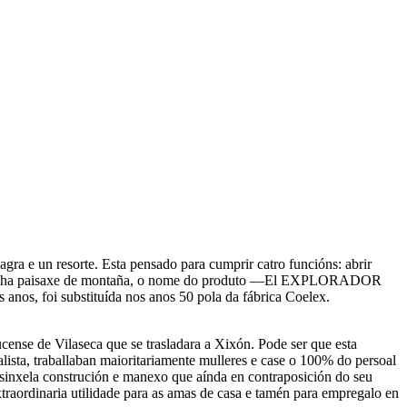
agra e un resorte. Esta pensado para cumprir catro funcións: abrir
nista nunha paisaxe de montaña, o nome do produto —El EXPLORADOR
nos, foi substituída nos anos 50 pola da fábrica Coelex.
ucense de Vilaseca que se trasladara a Xixón. Pode ser que esta
alista, traballaban maioritariamente mulleres e case o 100% do persoal
e sinxela construción e manexo que aínda en contraposición do seu
xtraordinaria utilidade para as amas de casa e tamén para empregalo en