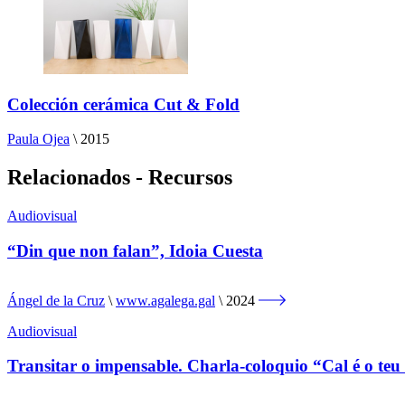
Colección cerámica Cut & Fold
Paula Ojea
\
2015
Relacionados - Recursos
Audiovisual
“Din que non falan”, Idoia Cuesta
Ángel de la Cruz
www.agalega.gal
2024
Audiovisual
Transitar o impensable. Charla-coloquio “Cal é o te