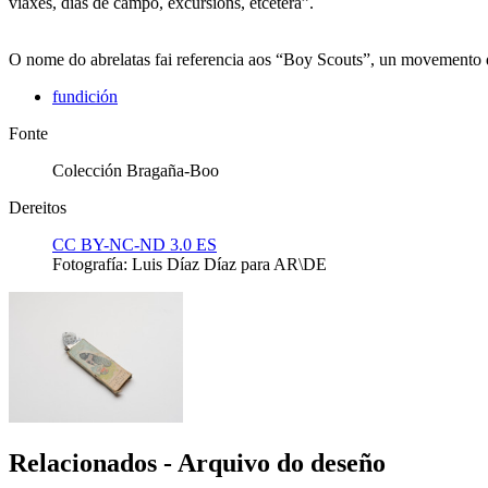
viaxes, días de campo, excursións, etcétera”.
O nome do abrelatas fai referencia aos “Boy Scouts”, un movemento 
fundición
Fonte
Colección Bragaña-Boo
Dereitos
CC BY-NC-ND 3.0 ES
Fotografía: Luis Díaz Díaz para AR\DE
Relacionados - Arquivo do deseño