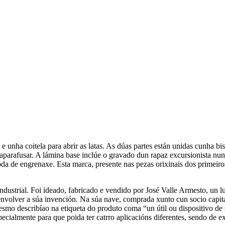
unha coitela para abrir as latas. As dúas partes están unidas cunha bis
 e desaparafusar. A lámina base inclúe o gravado dun rapaz excursio
 engrenaxe. Esta marca, presente nas pezas orixinais dos primeiros a
ndustrial. Foi ideado, fabricado e vendido por José Valle Armesto, un l
esenvolver a súa invención. Na súa nave, comprada xunto cun socio capit
mesmo describíao na etiqueta do produto coma “un útil ou dispositivo d
cialmente para que poida ter catrro aplicacións diferentes, sendo de e