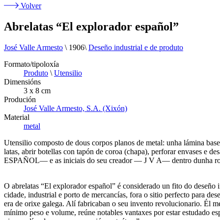
Volver
Abrelatas “El explorador español”
José Valle Armesto
\
1906
\
Deseño industrial e de produto
Formato/tipoloxía
Produto
\
Utensilio
Dimensións
3 x 8 cm
Produción
José Valle Armesto, S.A. (Xixón)
Material
metal
Utensilio composto de dous corpos planos de metal: unha lámina base e 
latas, abrir botellas con tapón de coroa (chapa), perforar envases
ESPAÑOL— e as iniciais do seu creador — J V A— dentro dunha roda de
O abrelatas “El explorador español” é considerado un fito do deseño i
cidade, industrial e porto de mercancías, fora o sitio perfecto para d
era de orixe galega. Alí fabricaban o seu invento revolucionario. Él 
mínimo peso e volume, reúne notables vantaxes por estar estudado espe